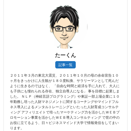
たーくん
記事一覧
２０１１年３月の東北大震災、２０１１年１０月の母の余命宣告１０
ヶ月をきっかけに人生観が１８０度転換、サラリーマンとして死んだ
ように生きるのではなく、 「自由な時間と経済を手に入れて、大人に
も子供にも憧れられる存在、独立自尊人になる」 事を目標に起業しま
した。 ＮＬＰ（神経言語プログラミング）や東証一部上場企業に１０
年勤務し培った人財マネジメントに関するコーチングやマインドフル
ネス導入によるメンタルトレーニングといたった人財育成コンサルテ
ィング アフィリエイトで培ったマーケティング力を活かしたＷＥＢプ
ロモーション事業を活かしたＷＥＢ導入コンサルティング で世の中の
お役に立てるよう、日々ビジネスマインド大学で情報発信をしてまい
ります。