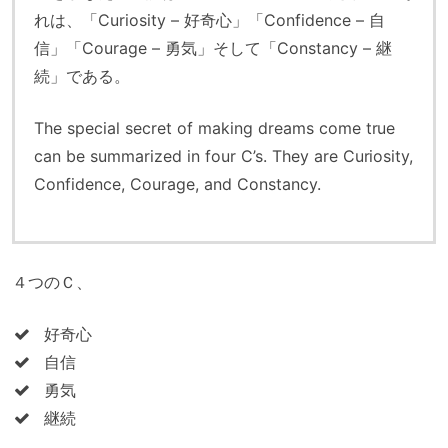
れは、「Curiosity – 好奇心」「Confidence – 自
信」「Courage – 勇気」そして「Constancy – 継
続」である。
The special secret of making dreams come true
can be summarized in four C’s. They are Curiosity,
Confidence, Courage, and Constancy.
４つのＣ、
好奇心
自信
勇気
継続