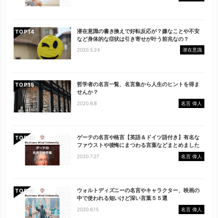
潜在意識の書き換えで好転反応が？嫌なことや不安
TOP
など身体的な症状は引き寄せが叶う前兆なの？
2020.5.24
潜在意識
哲学者の名言一覧、名言集から人生のヒントを得ま
TOP
せんか？
2020.6.8
名言 偉人
ゲーテの名言や格言【英語＆ドイツ語付き】有名な
TOP
ファウストや後悔にまつわる言葉などまとめました
2020.7.27
名言 偉人
ウォルトディズニーの名言やキャラクター、映画の
TOP
中で使われる短いけど深い言葉５５選
2020.6.15
名言 偉人