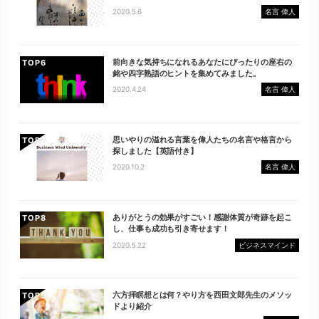
2020.5.6
名言 偉人
前向きな気持ちになれるあなたにぴったりの座右の
TOP
銘や四字熟語のヒントを集めてみました。
2020.4.24
名言 偉人
思いやりの溢れる言葉を偉人たちの名言や格言から
TOP
探しました【英語付き】
2020.10.2
名言 偉人
ありがとうの効果がすごい！感謝体質が奇跡を起こ
TOP
し、仕事も成功も引き寄せます！
2020.5.22
ビジネスマインド
六方拝瞑想とは何？やり方を西田文郎先生のメソッ
TOP
ドより紹介