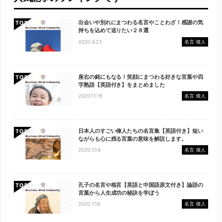
出会いや別れにまつわる名言やことわざ！感謝の気
TOP
持ちを込めて送りたい２８選
2020.4.23
名言 偉人
座右の銘にもなる！笑顔にまつわる好きな言葉や四
TOP
字熟語【英語付き】をまとめました
2020.11.19
名言 偉人
日本人のすごい偉人たちの名言集【英語付き】短い
TOP
ながらも心に残る言葉の意味を解説します。
2020.10.6
名言 偉人
孔子の名言や格言【英語と中国語原文付き】論語の
TOP
言葉から人生成功の秘訣を学ぼう
2020.7.18
名言 偉人