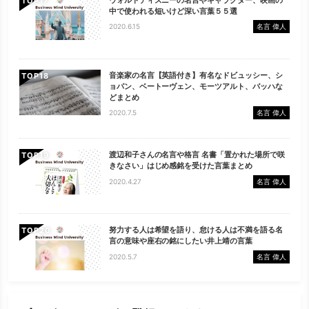
TOP
中で使われる短いけど深い言葉５５選
2020.6.15
名言 偉人
音楽家の名言【英語付き】有名なドビュッシー、シ
TOP
ョパン、ベートーヴェン、モーツアルト、バッハな
どまとめ
2020.7.5
名言 偉人
渡辺和子さんの名言や格言 名書「置かれた場所で咲
TOP
きなさい」はじめ感銘を受けた言葉まとめ
2020.4.27
名言 偉人
努力する人は希望を語り、怠ける人は不満を語る名
TOP
言の意味や座右の銘にしたい井上靖の言葉
2020.5.7
名言 偉人