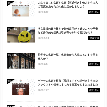
人生を楽しむ名言や格言【英語付き】偉人や有名人
TOP
の言葉をあなたの人生に活かしましょう
2020.8.12
名言 偉人
潜在意識の書き換えで好転反応が？嫌なことや不安
TOP
など身体的な症状は引き寄せが叶う前兆なの？
2020.5.24
潜在意識
哲学者の名言一覧、名言集から人生のヒントを得ま
TOP
せんか？
2020.6.8
名言 偉人
ゲーテの名言や格言【英語＆ドイツ語付き】有名な
TOP
ファウストや後悔にまつわる言葉などまとめました
2020.7.27
名言 偉人
ウォルトディズニーの名言やキャラクター、映画の