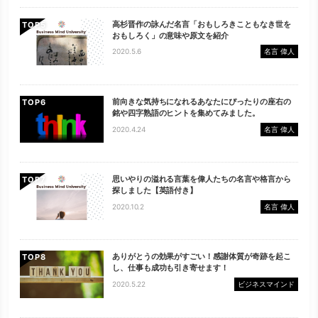
高杉晋作の詠んだ名言「おもしろきこともなき世を
TOP
おもしろく」の意味や原文を紹介
2020.5.6
名言 偉人
前向きな気持ちになれるあなたにぴったりの座右の
TOP
銘や四字熟語のヒントを集めてみました。
2020.4.24
名言 偉人
思いやりの溢れる言葉を偉人たちの名言や格言から
TOP
探しました【英語付き】
2020.10.2
名言 偉人
ありがとうの効果がすごい！感謝体質が奇跡を起こ
TOP
し、仕事も成功も引き寄せます！
2020.5.22
ビジネスマインド