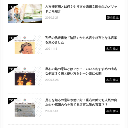
六方拝瞑想とは何？やり方を西田文郎先生のメソッ
TOP
ドより紹介
2020.5.21
潜在意識
孔子の代表書物「論語」から名言や格言となる言葉
TOP
を集めました
2021.1.15
名言 偉人
座右の銘の意味とは？かっこいい＆おすすめの有名
TOP
な例文３０例と使い方をシーン別に公開
2020.5.28
名言 偉人
足るを知るの意味や使い方！座右の銘でも人気の向
TOP
上心や感謝の心を育てる名言は誰の言葉？？
2020.5.13
名言 偉人