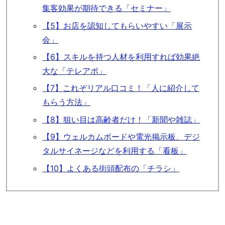
集客効果が期待できる「セミナー」
【5】お店を認知してもらいやすい「展示
会」
【6】スキルを持つ人材を利用すれば効果絶
大な「テレアポ」
【7】これぞリアル口コミ！「人に紹介して
もらう方法」
【8】狙い目は高齢者だけ！「新聞や雑誌」
【9】ウェルカムボードや電光掲示板、デジ
タルサイネージなどを利用する「看板」
【10】よくある街頭配布の「チラシ」