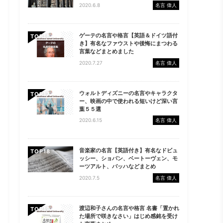
2020.6.8
名言 偉人
ゲーテの名言や格言【英語＆ドイツ語付
TOP
き】有名なファウストや後悔にまつわる
言葉などまとめました
2020.7.27
名言 偉人
ウォルトディズニーの名言やキャラクタ
TOP
ー、映画の中で使われる短いけど深い言
葉５５選
2020.6.15
名言 偉人
音楽家の名言【英語付き】有名なドビュ
TOP
ッシー、ショパン、ベートーヴェン、モ
ーツアルト、バッハなどまとめ
2020.7.5
名言 偉人
渡辺和子さんの名言や格言 名書「置かれ
TOP
た場所で咲きなさい」はじめ感銘を受け