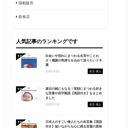
移動販売
飲食店
人気記事のランキングです
出会いや別れにまつわる名言やことわ
TOP
ざ！感謝の気持ちを込めて送りたい２８
選
2020.4.23
名言 偉人
座右の銘にもなる！笑顔にまつわる好き
TOP
な言葉や四字熟語【英語付き】をまとめ
ました
2020.11.19
名言 偉人
日本人のすごい偉人たちの名言集【英語
TOP
付き】短いながらも心に残る言葉の意味