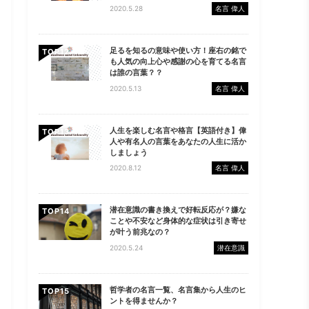
2020.5.28
名言 偉人
足るを知るの意味や使い方！座右の銘で
TOP
も人気の向上心や感謝の心を育てる名言
は誰の言葉？？
2020.5.13
名言 偉人
人生を楽しむ名言や格言【英語付き】偉
TOP
人や有名人の言葉をあなたの人生に活か
しましょう
2020.8.12
名言 偉人
潜在意識の書き換えで好転反応が？嫌な
TOP
ことや不安など身体的な症状は引き寄せ
が叶う前兆なの？
2020.5.24
潜在意識
哲学者の名言一覧、名言集から人生のヒ
TOP
ントを得ませんか？