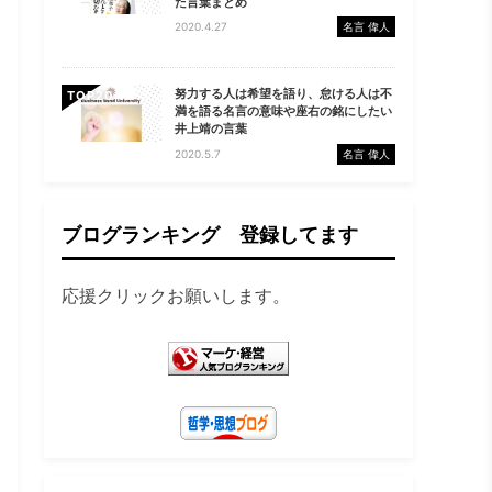
た言葉まとめ
2020.4.27
名言 偉人
努力する人は希望を語り、怠ける人は不
TOP
満を語る名言の意味や座右の銘にしたい
井上靖の言葉
2020.5.7
名言 偉人
ブログランキング 登録してます
応援クリックお願いします。