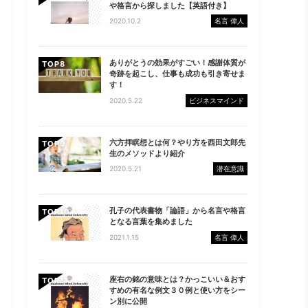
や格言から探しました【英語付き】
2020.10.2
名言 偉人
ありがとうの効果がすごい！感謝体質が
TOP
奇跡を起こし、仕事も成功も引き寄せま
す！
2020.5.22
ビジネスマインド
六方拝瞑想とは何？やり方を西田文郎先
TOP
生のメソッドより紹介
2020.5.21
潜在意識
孔子の代表書物「論語」から名言や格言
TOP
となる言葉を集めました
2021.1.15
名言 偉人
座右の銘の意味とは？かっこいい＆おす
TOP
すめの有名な例文３０例と使い方をシー
ン別に公開