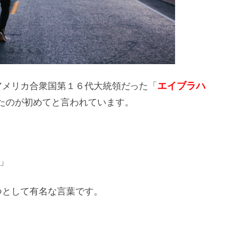
エイブラハ
アメリカ合衆国第１６代大統領だった「
たのが初めてと言われています。
y.」
つとして有名な言葉です。