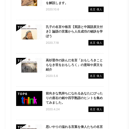
を解説します。
2020.10.6
名言 偉人
孔子の名言や格言【英語と中国語原文付
TOP
き】論語の言葉から人生成功の秘訣を学
ぼう
2020.7.18
名言 偉人
高杉晋作の詠んだ名言「おもしろきこと
TOP
もなき世をおもしろく」の意味や原文を
紹介
2020.5.6
名言 偉人
前向きな気持ちになれるあなたにぴった
TOP
りの座右の銘や四字熟語のヒントを集め
てみました。
2020.4.24
名言 偉人
思いやりの溢れる言葉を偉人たちの名言
TOP