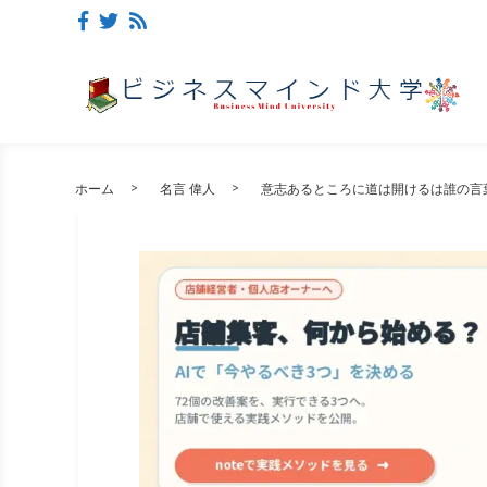
ホーム
名言 偉人
意志あるところに道は開けるは誰の言