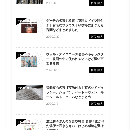
2020.6.8
名言 偉人
ゲーテの名言や格言【英語＆ドイツ語付
TOP
き】有名なファウストや後悔にまつわる
言葉などまとめました
2020.7.27
名言 偉人
ウォルトディズニーの名言やキャラクタ
TOP
ー、映画の中で使われる短いけど深い言
葉５５選
2020.6.15
名言 偉人
音楽家の名言【英語付き】有名なドビュ
TOP
ッシー、ショパン、ベートーヴェン、モ
ーツアルト、バッハなどまとめ
2020.7.5
名言 偉人
渡辺和子さんの名言や格言 名書「置かれ
TOP
た場所で咲きなさい」はじめ感銘を受け