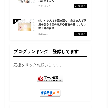
た言葉まとめ
2020.4.27
名言 偉人
努力する人は希望を語り、怠ける人は不
TOP
満を語る名言の意味や座右の銘にしたい
井上靖の言葉
2020.5.7
名言 偉人
ブログランキング 登録してます
応援クリックお願いします。