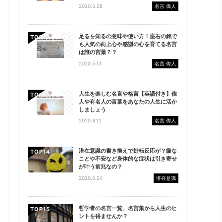
2020.5.28
名言 偉人
足るを知るの意味や使い方！座右の銘で
TOP
も人気の向上心や感謝の心を育てる名言
は誰の言葉？？
2020.5.13
名言 偉人
人生を楽しむ名言や格言【英語付き】偉
TOP
人や有名人の言葉をあなたの人生に活か
しましょう
2020.8.12
名言 偉人
潜在意識の書き換えで好転反応が？嫌な
TOP
ことや不安など身体的な症状は引き寄せ
が叶う前兆なの？
2020.5.24
潜在意識
哲学者の名言一覧、名言集から人生のヒ
TOP
ントを得ませんか？