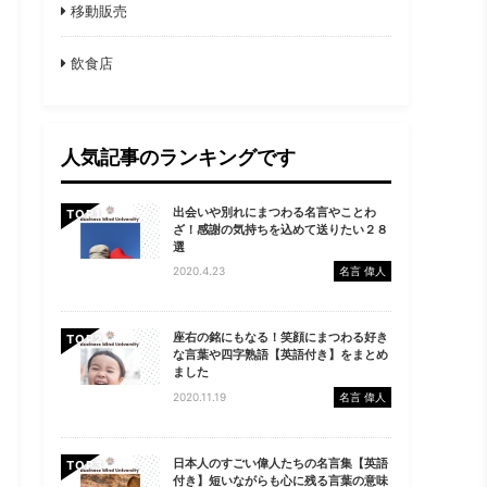
移動販売
飲食店
人気記事のランキングです
出会いや別れにまつわる名言やことわ
TOP
ざ！感謝の気持ちを込めて送りたい２８
選
2020.4.23
名言 偉人
座右の銘にもなる！笑顔にまつわる好き
TOP
な言葉や四字熟語【英語付き】をまとめ
ました
2020.11.19
名言 偉人
日本人のすごい偉人たちの名言集【英語
TOP
付き】短いながらも心に残る言葉の意味