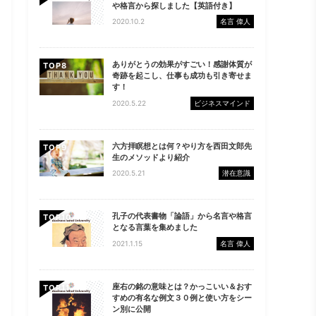
や格言から探しました【英語付き】
2020.10.2
名言 偉人
ありがとうの効果がすごい！感謝体質が
TOP
奇跡を起こし、仕事も成功も引き寄せま
す！
2020.5.22
ビジネスマインド
六方拝瞑想とは何？やり方を西田文郎先
TOP
生のメソッドより紹介
2020.5.21
潜在意識
孔子の代表書物「論語」から名言や格言
TOP
となる言葉を集めました
2021.1.15
名言 偉人
座右の銘の意味とは？かっこいい＆おす
TOP
すめの有名な例文３０例と使い方をシー
ン別に公開