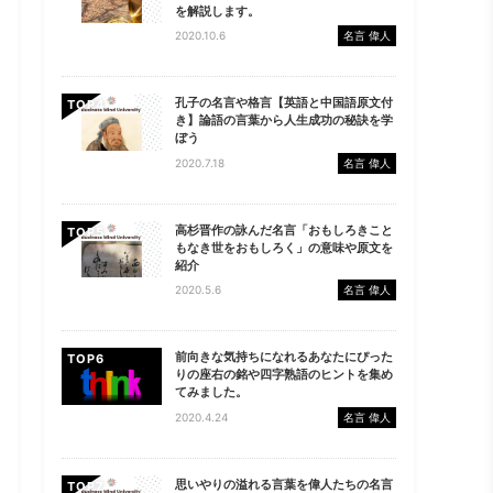
を解説します。
2020.10.6
名言 偉人
孔子の名言や格言【英語と中国語原文付
TOP
き】論語の言葉から人生成功の秘訣を学
ぼう
2020.7.18
名言 偉人
高杉晋作の詠んだ名言「おもしろきこと
TOP
もなき世をおもしろく」の意味や原文を
紹介
2020.5.6
名言 偉人
前向きな気持ちになれるあなたにぴった
TOP
りの座右の銘や四字熟語のヒントを集め
てみました。
2020.4.24
名言 偉人
思いやりの溢れる言葉を偉人たちの名言
TOP