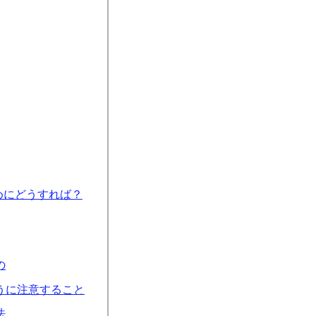
めにどうすれば？
の
うに注意すること
法