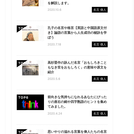
を解説します。
2020.10.6
名言 偉人
孔子の名言や格言【英語と中国語原文付
TOP
き】論語の言葉から人生成功の秘訣を学
ぼう
2020.7.18
名言 偉人
高杉晋作の詠んだ名言「おもしろきこと
TOP
もなき世をおもしろく」の意味や原文を
紹介
2020.5.6
名言 偉人
前向きな気持ちになれるあなたにぴった
TOP
りの座右の銘や四字熟語のヒントを集め
てみました。
2020.4.24
名言 偉人
思いやりの溢れる言葉を偉人たちの名言
TOP