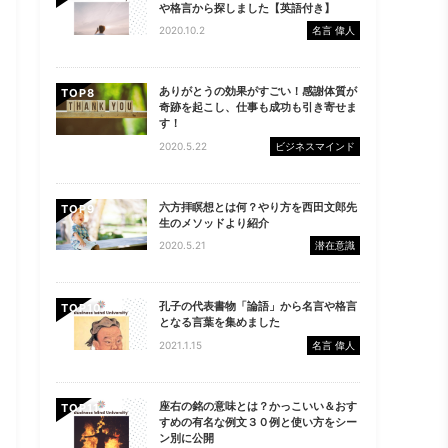
や格言から探しました【英語付き】
2020.10.2
名言 偉人
ありがとうの効果がすごい！感謝体質が
TOP
奇跡を起こし、仕事も成功も引き寄せま
す！
2020.5.22
ビジネスマインド
六方拝瞑想とは何？やり方を西田文郎先
TOP
生のメソッドより紹介
2020.5.21
潜在意識
孔子の代表書物「論語」から名言や格言
TOP
となる言葉を集めました
2021.1.15
名言 偉人
座右の銘の意味とは？かっこいい＆おす
TOP
すめの有名な例文３０例と使い方をシー
ン別に公開