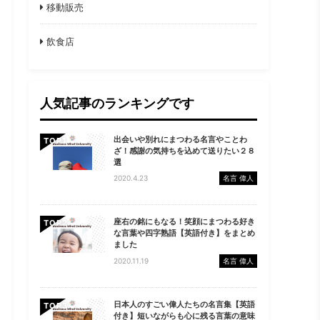
移動販売
飲食店
人気記事のランキングです
出会いや別れにまつわる名言やことわ
TOP
ざ！感謝の気持ちを込めて送りたい２８
選
2020.4.23
名言 偉人
座右の銘にもなる！笑顔にまつわる好き
TOP
な言葉や四字熟語【英語付き】をまとめ
ました
2020.11.19
名言 偉人
日本人のすごい偉人たちの名言集【英語
TOP
付き】短いながらも心に残る言葉の意味