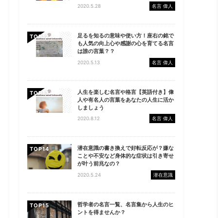
2020.5.28
名言 偉人
足るを知るの意味や使い方！座右の銘で
TOP
も人気の向上心や感謝の心を育てる名言
は誰の言葉？？
2020.5.13
名言 偉人
人生を楽しむ名言や格言【英語付き】偉
TOP
人や有名人の言葉をあなたの人生に活か
しましょう
2020.8.12
名言 偉人
潜在意識の書き換えで好転反応が？嫌な
TOP
ことや不安など身体的な症状は引き寄せ
が叶う前兆なの？
2020.5.24
潜在意識
哲学者の名言一覧、名言集から人生のヒ
TOP
ントを得ませんか？