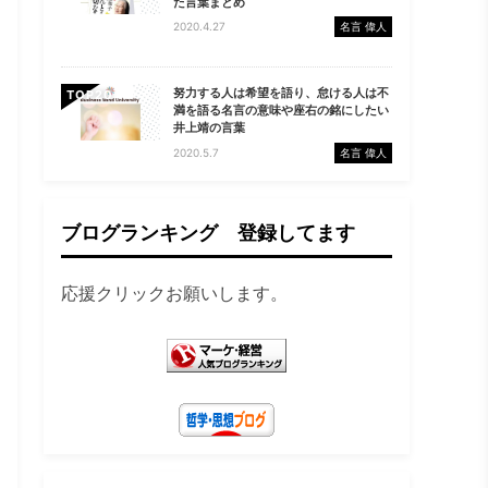
た言葉まとめ
2020.4.27
名言 偉人
努力する人は希望を語り、怠ける人は不
TOP
満を語る名言の意味や座右の銘にしたい
井上靖の言葉
2020.5.7
名言 偉人
ブログランキング 登録してます
応援クリックお願いします。