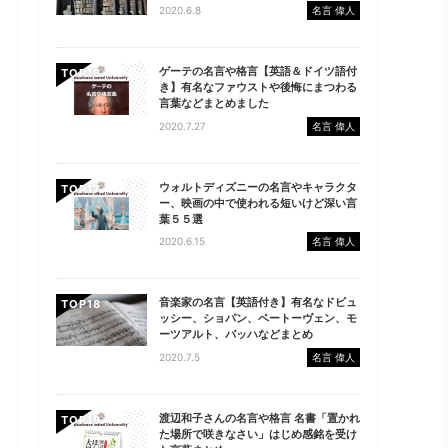
2020.6.8
名言 偉人
ゲーテの名言や格言【英語＆ドイツ語付
TOP
き】有名なファウストや後悔にまつわる
言葉などまとめました
2020.7.27
名言 偉人
ウォルトディズニーの名言やキャラクタ
TOP
ー、映画の中で使われる短いけど深い言
葉５５選
2020.6.15
名言 偉人
音楽家の名言【英語付き】有名なドビュ
TOP
ッシー、ショパン、ベートーヴェン、モ
ーツアルト、バッハなどまとめ
2020.7.5
名言 偉人
渡辺和子さんの名言や格言 名書「置かれ
TOP
た場所で咲きなさい」はじめ感銘を受け